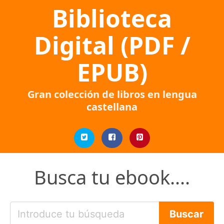
Biblioteca
Digital (PDF /
EPUB)
Gran colección de libros en lengua
castellana
Busca tu ebook....