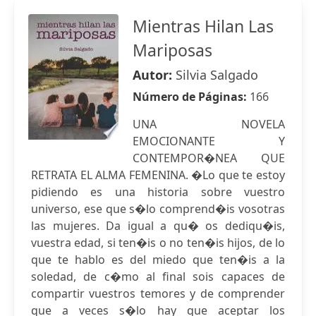
Mientras Hilan Las
Mariposas
Autor:
Silvia Salgado
Número de Páginas:
166
UNA NOVELA
EMOCIONANTE Y
CONTEMPOR�NEA QUE
RETRATA EL ALMA FEMENINA. �Lo que te estoy
pidiendo es una historia sobre vuestro
universo, ese que s�lo comprend�is vosotras
las mujeres. Da igual a qu� os dediqu�is,
vuestra edad, si ten�is o no ten�is hijos, de lo
que te hablo es del miedo que ten�is a la
soledad, de c�mo al final sois capaces de
compartir vuestros temores y de comprender
que a veces s�lo hay que aceptar los