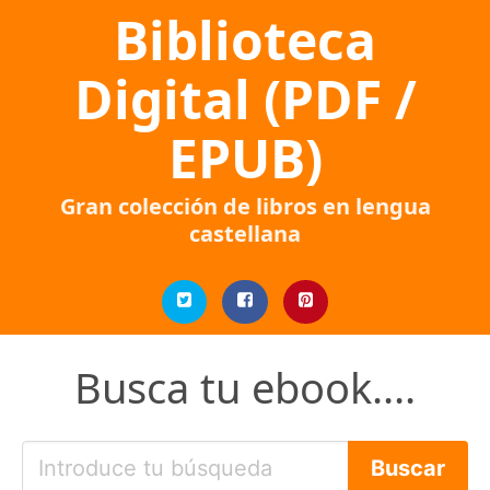
Biblioteca
Digital (PDF /
EPUB)
Gran colección de libros en lengua
castellana
Busca tu ebook....