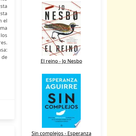
asta
ésta
n el
tima
 los
res.
sa:
 de
El reino - Jo Nesbo
Sin complejos - Esperanza