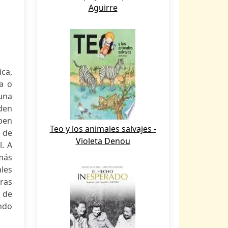
Aguirre
ca,
a o
una
den
ben
Teo y los animales salvajes -
 de
Violeta Denou
l. A
más
les
ras
 de
endo