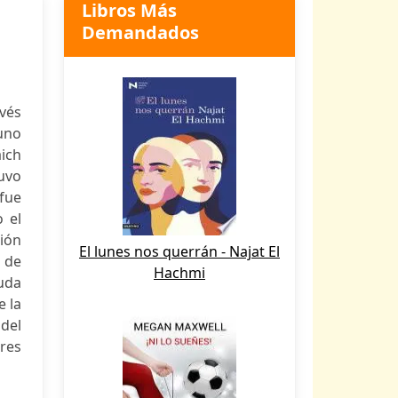
Libros Más
Demandados
vés
 uno
aich
uvo
 fue
 el
sión
El lunes nos querrán - Najat El
s de
Hachmi
yuda
e la
 del
ares