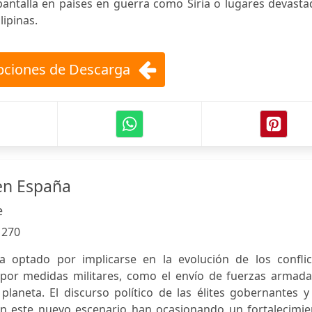
pantalla en países en guerra como Siria o lugares devast
lipinas.
ciones de Descarga
 en España
e
:
270
a optado por implicarse en la evolución de los conflic
or medidas militares, como el envío de fuerzas armada
planeta. El discurso político de las élites gobernantes y
n este nuevo escenario han ocasionando un fortalecimie