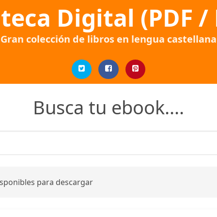
oteca Digital (PDF /
Gran colección de libros en lengua castellana
Busca tu ebook....
isponibles para descargar