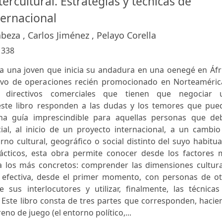
ercultural. Estrategias y técnicas de
ternacional
eza , Carlos Jiménez , Pelayo Corella
:
338
 una joven que inicia su andadura en una oenegé en Áfri
ivo de operaciones recién promocionado en Norteaméric
 directivos comerciales que tienen que negociar 
este libro responden a las dudas y los temores que pue
una guía imprescindible para aquellas personas que de
al, al inicio de un proyecto internacional, a un cambio
no cultural, geográfico o social distinto del suyo habitua
ácticos, esta obra permite conocer desde los factores 
ta los más concretos: comprender las dimensiones cultura
 efectiva, desde el primer momento, con personas de ot
 sus interlocutores y utilizar, finalmente, las técnicas
 Este libro consta de tres partes que corresponden, haci
reno de juego (el entorno político,...