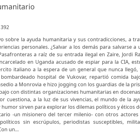
umanitario
:
392
 sobre la ayuda humanitaria y sus contradicciones, a tra
riencias personales. ¿Salvar a los demás para salvarse a
safronteras a raíz de su entrada ilegal en Zaire, Jordi R
ncarcelado en Uganda acusado de espiar para la CIA, est
ército italiano a la espera de un general que nunca llegó,
 bombardeado hospital de Vukovar, repartió comida bajo
sedio a Monrovia e hizo jogging con los guardias de la pri
bajo con distintas organizaciones humanitarias en docena
tor cuestiona, a la luz de sus vivencias, el mundo de la a
 humor sirven para explorar los dilemas políticos y éticos d
tario -un misionero del tercer milenio- con otros actores
 políticos sin escrúpulos, periodistas susceptibles, milit
on un...