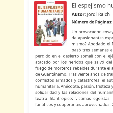
El espejismo h
Autor:
Jordi Raich
Número de Páginas
Un provocador ensayo
de apasionantes expe
mismo? Apodado el Pa
pasó tres semanas e
perdido en el desierto somalí con el ej
atacado por los heridos que salvó del
fuego de morteros rebeldes durante el a
de Guantánamo. Tras veinte años de tra
conflictos armados y catástrofes, el au
humanitaria. Anécdota, pasión, tristeza y
solidaridad y las relaciones del humani
teatro filantrópico: víctimas egoístas,
fanáticos y cooperantes aprovechados. C