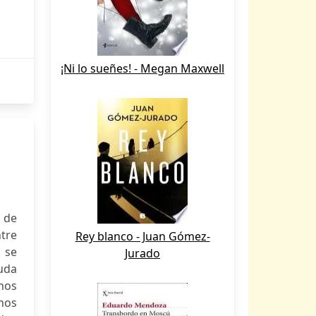
¡Ni lo sueñes! - Megan Maxwell
 de
tre
Rey blanco - Juan Gómez-
 se
Jurado
yuda
 nos
 nos