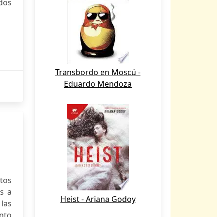
ados
Transbordo en Moscú -
Eduardo Mendoza
tos
s a
Heist - Ariana Godoy
 las
nto