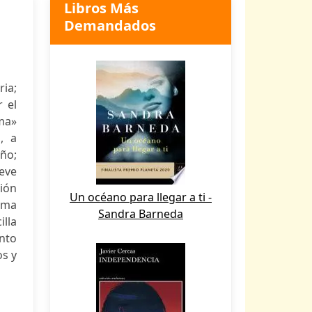
Libros Más
Demandados
ia;
r el
ama»
, a
eño;
eve
ión
Un océano para llegar a ti -
ama
Sandra Barneda
lla
ento
os y