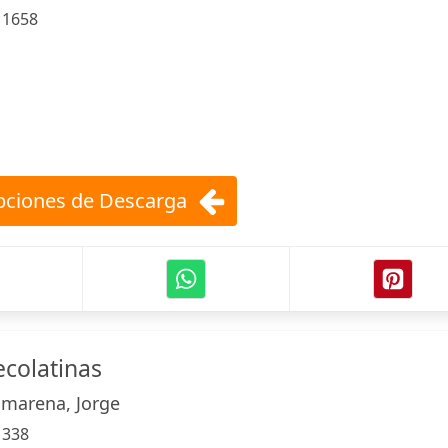
:
1658
ciones de Descarga
ecolatinas
marena, Jorge
:
338