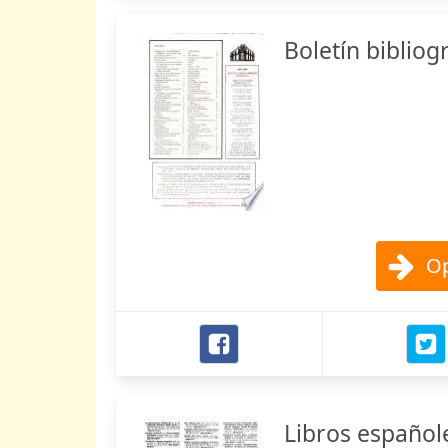
Boletín biblio
Op
Libros español