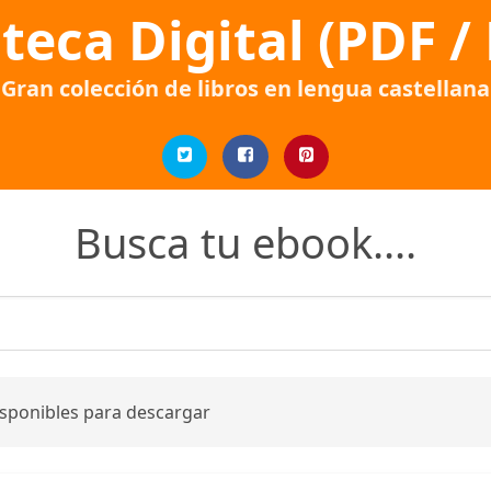
oteca Digital (PDF /
Gran colección de libros en lengua castellana
Busca tu ebook....
isponibles para descargar