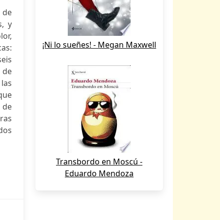
 de
s, y
lor,
¡Ni lo sueñes! - Megan Maxwell
cas:
eis
o de
las
que
s de
bras
ados
Transbordo en Moscú -
Eduardo Mendoza