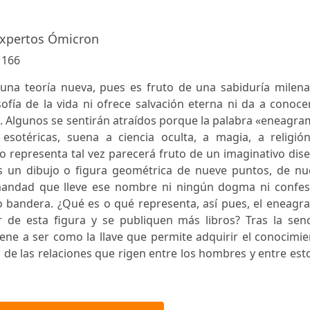
Expertos Ómicron
:
166
na teoría nueva, pues es fruto de una sabiduría milenar
ofía de la vida ni ofrece salvación eterna ni da a conoce
d. Algunos se sentirán atraídos porque la palabra «eneagr
esotéricas, suena a ciencia oculta, a magia, a religión
 lo representa tal vez parecerá fruto de un imaginativo dis
 es un dibujo o figura geométrica de nueve puntos, de nu
rmandad que lleve ese nombre ni ningún dogma ni confes
o bandera. ¿Qué es o qué representa, así pues, el eneagr
de esta figura y se publiquen más libros? Tras la senci
ene a ser como la llave que permite adquirir el conocimi
e las relaciones que rigen entre los hombres y entre est