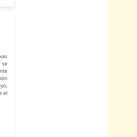
pias
z se
ente
ión
yo,
 el