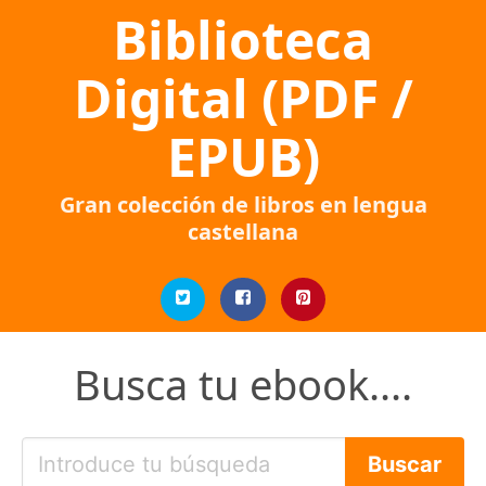
Biblioteca
Digital (PDF /
EPUB)
Gran colección de libros en lengua
castellana
Busca tu ebook....