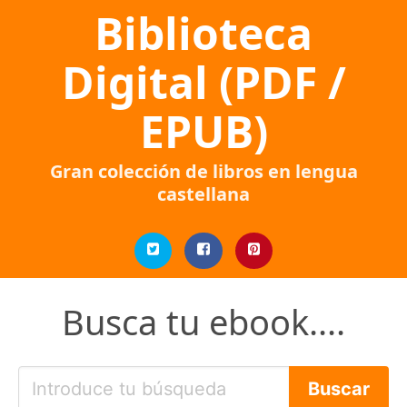
Biblioteca
Digital (PDF /
EPUB)
Gran colección de libros en lengua
castellana
Busca tu ebook....