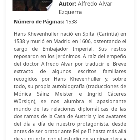
Autor:
Alfredo Alvar
Ezquerra
Número de Páginas:
1538
Hans Khevenhüller nació en Spital (Carintia) en
1538 y murió en Madrid en 1606, ostentando el
cargo de Embajador Imperial. Sus restos
reposaron en los Jerónimos. A raíz del empeño
del doctor Alfredo Alvar por traducir el Breve
extracto de algunos escritos familiares
recogidos por Hans Khevenhüller y, sobre
todo, su propia autobiografía (traducciones de
Mónica Sáinz Meister e Ingrid Cáceres
Würsign), se nos alumbra el apasionante
mundo de las relaciones diplomáticas de las
dos ramas de la Casa de Austria y los avatares
del día a día de nuestro protagonista, desde
antes de ser orator ante Felipe II hasta más allá
de su muerte, con el estudio de su pinacoteca y