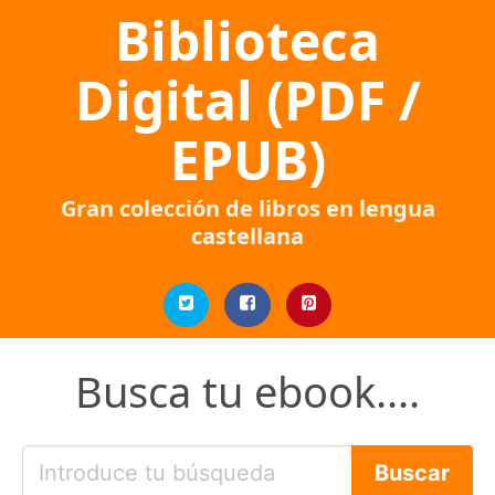
Biblioteca
Digital (PDF /
EPUB)
Gran colección de libros en lengua
castellana
Busca tu ebook....