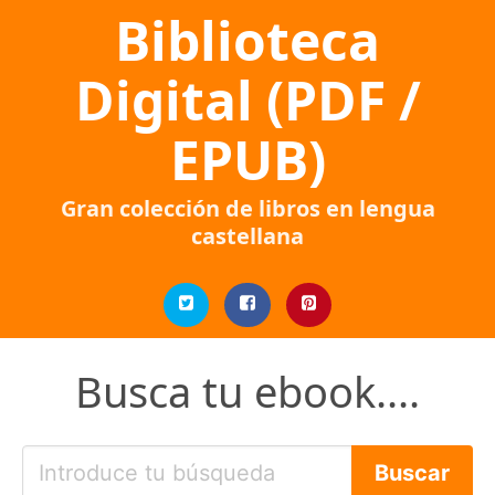
Biblioteca
Digital (PDF /
EPUB)
Gran colección de libros en lengua
castellana
Busca tu ebook....