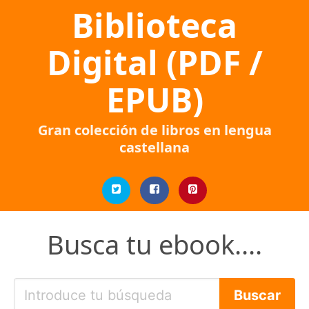
Biblioteca
Digital (PDF /
EPUB)
Gran colección de libros en lengua
castellana
Busca tu ebook....