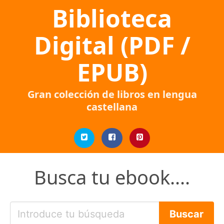
Biblioteca
Digital (PDF /
EPUB)
Gran colección de libros en lengua
castellana
Busca tu ebook....