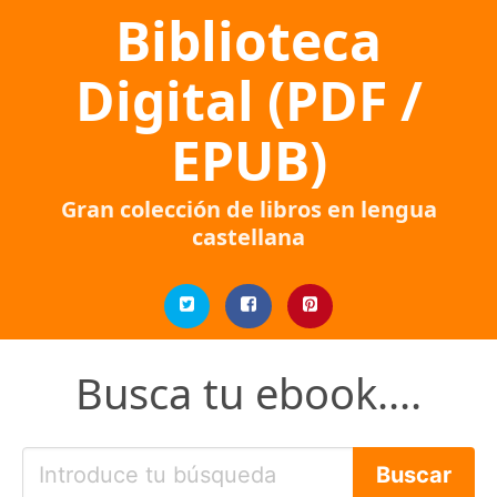
Biblioteca
Digital (PDF /
EPUB)
Gran colección de libros en lengua
castellana
Busca tu ebook....