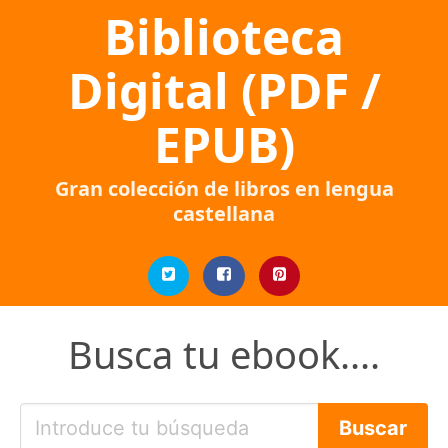
Biblioteca
Digital (PDF /
EPUB)
Gran colección de libros en lengua
castellana
Busca tu ebook....