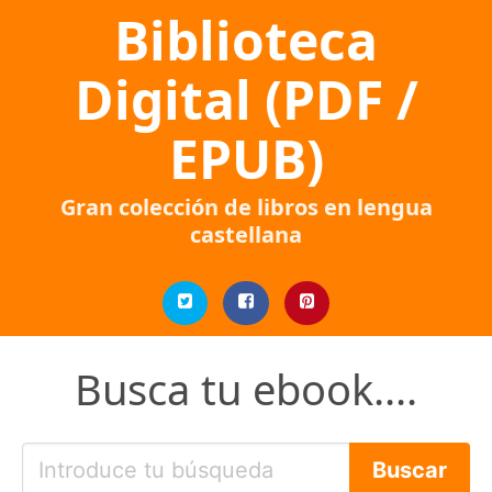
Biblioteca
Digital (PDF /
EPUB)
Gran colección de libros en lengua
castellana
Busca tu ebook....