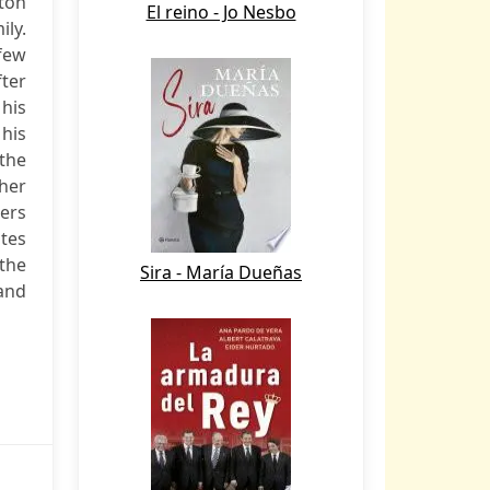
ton
El reino - Jo Nesbo
ly.
few
fter
 his
 his
 the
ther
ers
utes
 the
Sira - María Dueñas
and