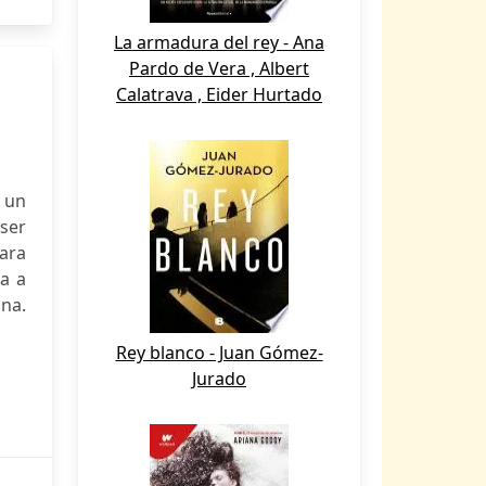
La armadura del rey - Ana
Pardo de Vera , Albert
Calatrava , Eider Hurtado
r un
ser
ara
a a
na.
Rey blanco - Juan Gómez-
Jurado