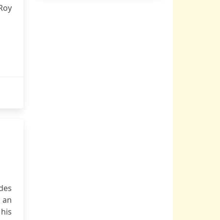
Roy
des
 an
 his