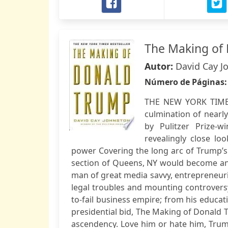
The Making of
Autor:
David Cay J
Número de Páginas
THE NEW YORK TIMES 
culmination of nearl
by Pulitzer Prize-w
revealingly close lo
power Covering the long arc of Trump’s c
section of Queens, NY would become an e
man of great media savvy, entrepreneurial
legal troubles and mounting controversy.
to-fail business empire; from his educati
presidential bid, The Making of Donald T
ascendency. Love him or hate him, Trump