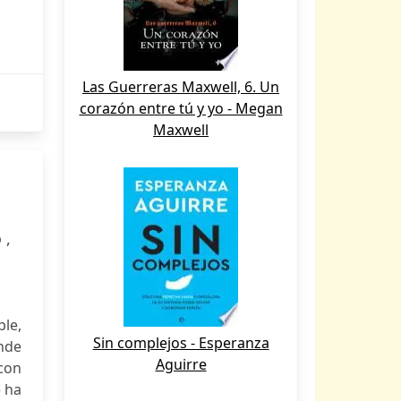
Las Guerreras Maxwell, 6. Un
corazón entre tú y yo - Megan
Maxwell
 ,
ble,
Sin complejos - Esperanza
ende
Aguirre
 con
e ha