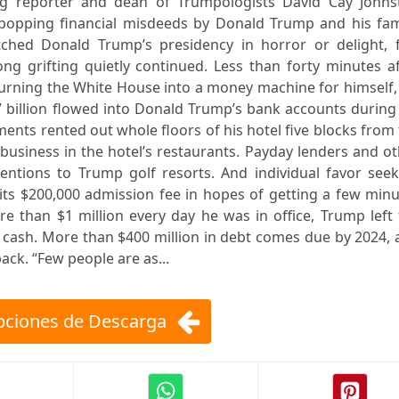
ning reporter and dean of Trumpologists David Cay Johns
-popping financial misdeeds by Donald Trump and his fami
ched Donald Trump’s presidency in horror or delight, 
long grifting quietly continued. Less than forty minutes a
turning the White House into a money machine for himself,
.7 billion flowed into Donald Trump’s bank accounts during
ents rented out whole floors of his hotel five blocks from
usiness in the hotel’s restaurants. Payday lenders and o
ntions to Trump golf resorts. And individual favor seek
 its $200,000 admission fee in hopes of getting a few min
e than $1 million every day he was in office, Trump left
cash. More than $400 million in debt comes due by 2024, 
back. “Few people are as...
ciones de Descarga