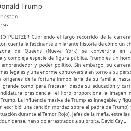
Donald Trump
ohnston
:
197
 PULITZER Cubriendo el largo recorrido de la carrera
on cuenta la fascinante e hilarante historia de cómo un c
zona de Queens (Nueva York) se convertiría en 
 y compleja especie de figura pública. Trump es un hom
tu emprendedor y poder político. Sin embargo, su carrera
mas legales y una enorme controversia en torno a su pers
s orígenes de la fortuna inmobiliaria de su familia, hast
 grande como para fracasar; desde su educación y carr
andidatura presidencial, el libro proporciona la imagen 
Trump. La influencia masiva de Trump es innegable, y fig
n escribió una canción mordaz sobre el padre de Trump) y
uación durante el Temor Rojo), jefes de la mafia, estrellas
ounidense, han sido arrastrados a su órbita. David Cay...