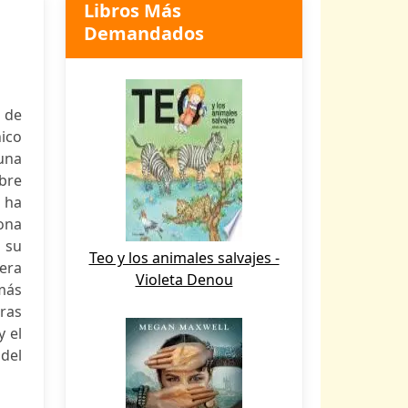
Libros Más
Demandados
 de
hico
una
bre
 ha
ona
a su
Teo y los animales salvajes -
era
Violeta Denou
más
uras
 el
 del