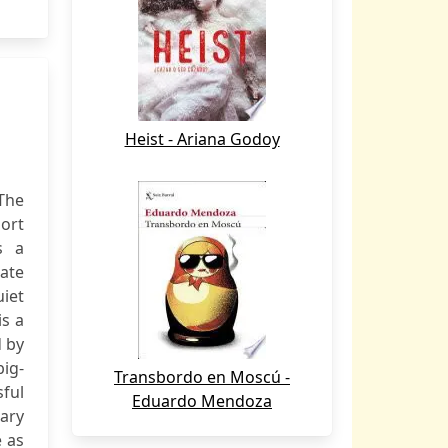
Heist - Ariana Godoy
The
port
s a
ate
uiet
is a
d by
big-
Transbordo en Moscú -
sful
Eduardo Mendoza
nary
e as