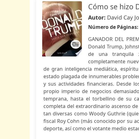
Cómo se hizo 
Autor:
David Cay J
Número de Páginas
GANADOR DEL PREMIO
Donald Trump, Johnst
de una tranquila 
completamente nueva
de gran inteligencia mediática, espíri
estado plagada de innumerables proble
y sus actividades financieras. Desde lo
propio imperio de negocios demasiado
temprana, hasta el torbellino de su c
completa del extraordinario ascenso de 
tan diversas como Woody Guthrie (quie
fiscal Roy Cohn (más conocido por su act
deporte, así como el votante medio estad