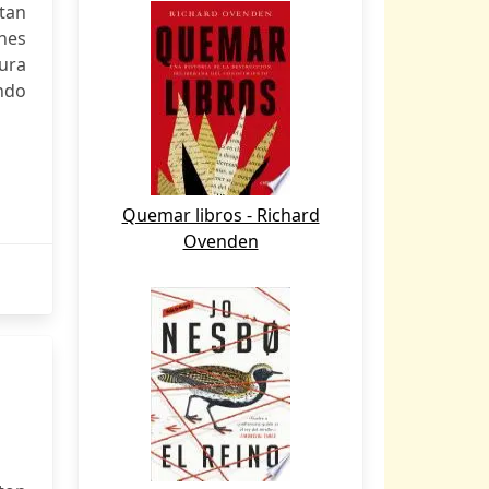
rtan
nes
tura
undo
Quemar libros - Richard
Ovenden