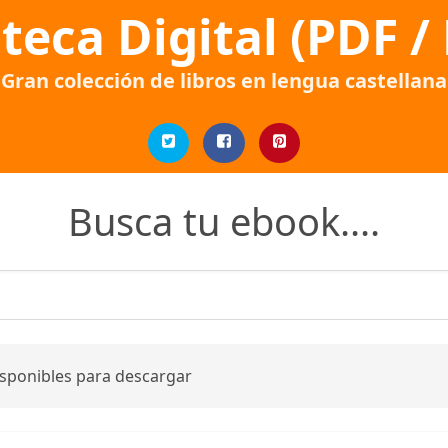
oteca Digital (PDF /
Gran colección de libros en lengua castellana
Busca tu ebook....
isponibles para descargar