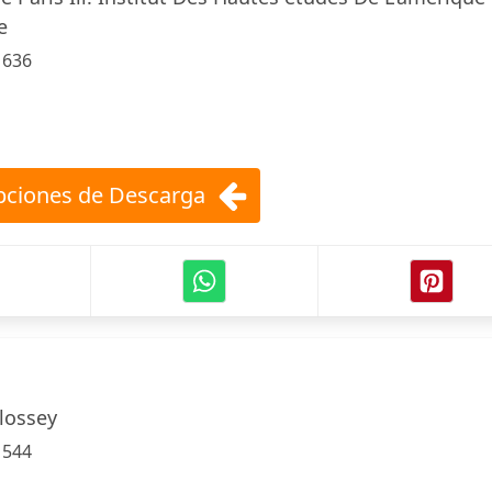
e
:
636
ciones de Descarga
lossey
:
544