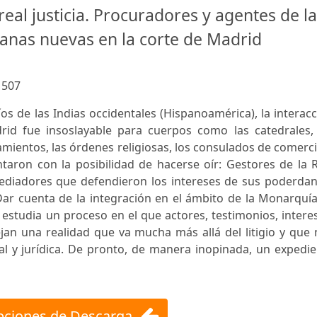
real justicia. Procuradores y agentes de l
panas nuevas en la corte de Madrid
n
:
507
íos de las Indias occidentales (Hispanoamérica), la interac
rid fue insoslayable para cuerpos como las catedrales, 
amientos, las órdenes religiosas, los consulados de comerc
ntaron con la posibilidad de hacerse oír: Gestores de la 
 mediadores que defendieron los intereses de sus poderda
. Dar cuenta de la integración en el ámbito de la Monarquí
studia un proceso en el que actores, testimonios, intere
jan una realidad que va mucha más allá del litigio y que
al y jurídica. De pronto, de manera inopinada, un expedi
ciones de Descarga