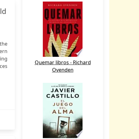
ld
the
ern
ding
Quemar libros - Richard
aces
Ovenden