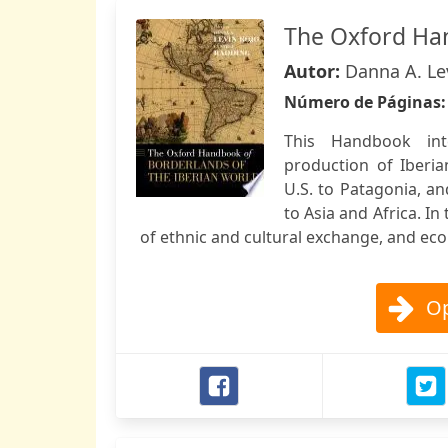
The Oxford Han
Autor:
Danna A. Le
Número de Páginas
This Handbook inte
production of Iberi
U.S. to Patagonia, an
to Asia and Africa. I
of ethnic and cultural exchange, and ecol
Op