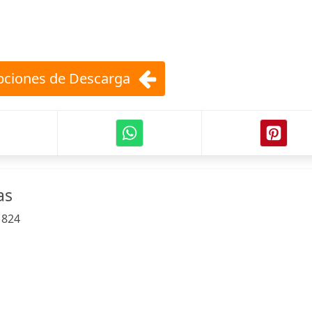
ciones de Descarga
as
:
824