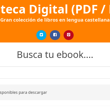
oteca Digital (PDF /
Gran colección de libros en lengua castellana
Busca tu ebook....
isponibles para descargar