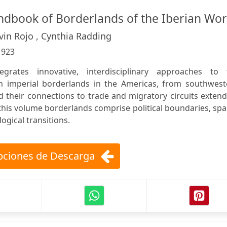
dbook of Borderlands of the Iberian Wor
vin Rojo , Cynthia Radding
:
923
grates innovative, interdisciplinary approaches to 
an imperial borderlands in the Americas, from southwest
d their connections to trade and migratory circuits exten
n this volume borderlands comprise political boundaries, sp
ogical transitions.
ciones de Descarga