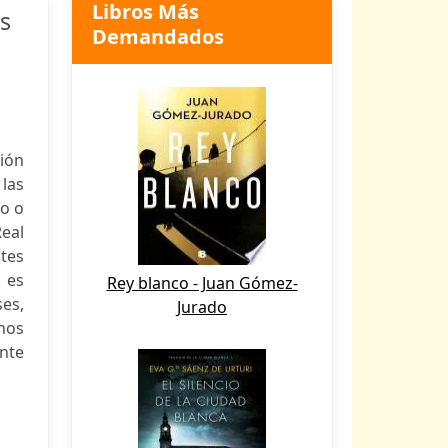
Libros Más
as
Demandados
ción
las
io o
Real
ntes
a es
Rey blanco - Juan Gómez-
ses,
Jurado
 nos
ente