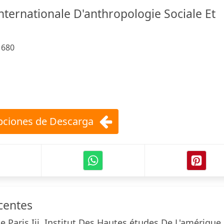
nternationale D'anthropologie Sociale Et
:
680
ciones de Descarga
centes
e Paris Iii. Institut Des Hautes études De L'amérique