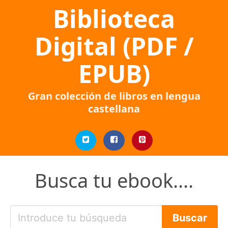
Biblioteca
Digital (PDF /
EPUB)
Gran colección de libros en lengua
castellana
Busca tu ebook....