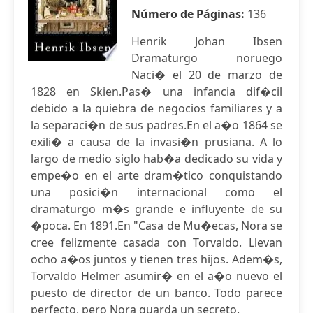
Número de Páginas:
136
Henrik Johan Ibsen
Dramaturgo noruego
Naci� el 20 de marzo de
1828 en Skien.Pas� una infancia dif�cil
debido a la quiebra de negocios familiares y a
la separaci�n de sus padres.En el a�o 1864 se
exili� a causa de la invasi�n prusiana. A lo
largo de medio siglo hab�a dedicado su vida y
empe�o en el arte dram�tico conquistando
una posici�n internacional como el
dramaturgo m�s grande e influyente de su
�poca. En 1891.En "Casa de Mu�ecas, Nora se
cree felizmente casada con Torvaldo. Llevan
ocho a�os juntos y tienen tres hijos. Adem�s,
Torvaldo Helmer asumir� en el a�o nuevo el
puesto de director de un banco. Todo parece
perfecto, pero Nora guarda un secreto.