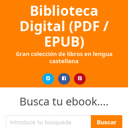
Biblioteca
Digital (PDF /
EPUB)
Gran colección de libros en lengua
castellana
Busca tu ebook....