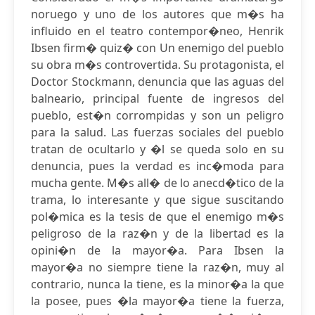
noruego y uno de los autores que m�s ha
influido en el teatro contempor�neo, Henrik
Ibsen firm� quiz� con Un enemigo del pueblo
su obra m�s controvertida. Su protagonista, el
Doctor Stockmann, denuncia que las aguas del
balneario, principal fuente de ingresos del
pueblo, est�n corrompidas y son un peligro
para la salud. Las fuerzas sociales del pueblo
tratan de ocultarlo y �l se queda solo en su
denuncia, pues la verdad es inc�moda para
mucha gente. M�s all� de lo anecd�tico de la
trama, lo interesante y que sigue suscitando
pol�mica es la tesis de que el enemigo m�s
peligroso de la raz�n y de la libertad es la
opini�n de la mayor�a. Para Ibsen la
mayor�a no siempre tiene la raz�n, muy al
contrario, nunca la tiene, es la minor�a la que
la posee, pues �la mayor�a tiene la fuerza,