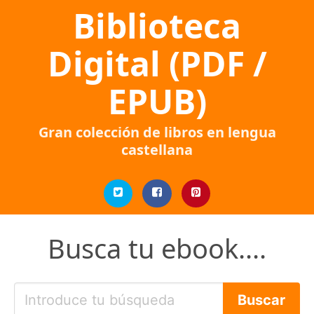
Biblioteca
Digital (PDF /
EPUB)
Gran colección de libros en lengua
castellana
Busca tu ebook....