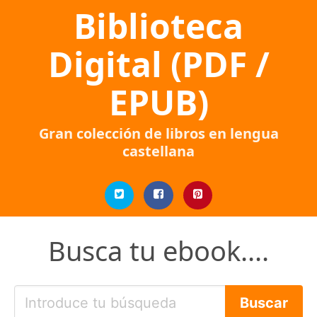
Biblioteca
Digital (PDF /
EPUB)
Gran colección de libros en lengua
castellana
Busca tu ebook....