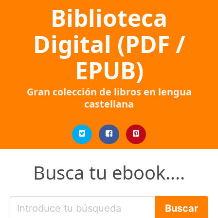
Biblioteca
Digital (PDF /
EPUB)
Gran colección de libros en lengua
castellana
Busca tu ebook....