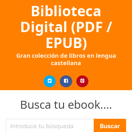
Biblioteca
Digital (PDF /
EPUB)
Gran colección de libros en lengua
castellana
Busca tu ebook....