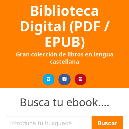
Biblioteca
Digital (PDF /
EPUB)
Gran colección de libros en lengua
castellana
Busca tu ebook....