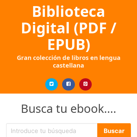
Biblioteca
Digital (PDF /
EPUB)
Gran colección de libros en lengua
castellana
Busca tu ebook....