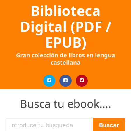
Biblioteca
Digital (PDF /
EPUB)
Gran colección de libros en lengua
castellana
Busca tu ebook....