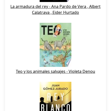
La armadura del rey - Ana Pardo de Vera , Albert
Calatrava , Eider Hurtado
Teo y los animales salvajes - Violeta Denou