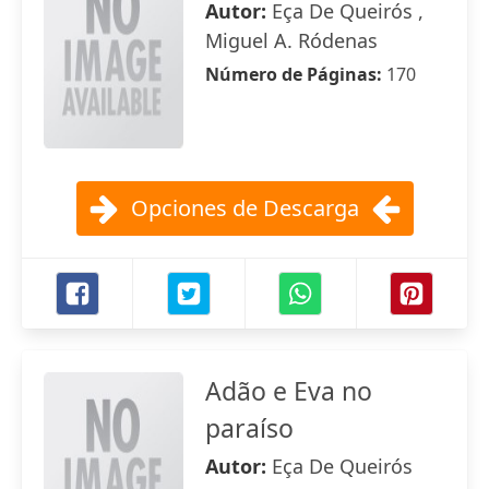
Autor:
Eça De Queirós ,
Miguel A. Ródenas
Número de Páginas:
170
Opciones de Descarga
Adão e Eva no
paraíso
Autor:
Eça De Queirós