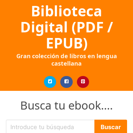
Biblioteca
Digital (PDF /
EPUB)
Gran colección de libros en lengua
castellana
Busca tu ebook....