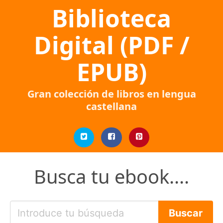
Biblioteca
Digital (PDF /
EPUB)
Gran colección de libros en lengua
castellana
Busca tu ebook....