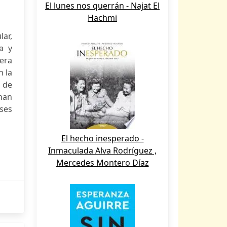
El lunes nos querrán - Najat El
Hachmi
lar,
a y
nera
n la
s de
han
íses
El hecho inesperado -
Inmaculada Alva Rodríguez ,
Mercedes Montero Díaz