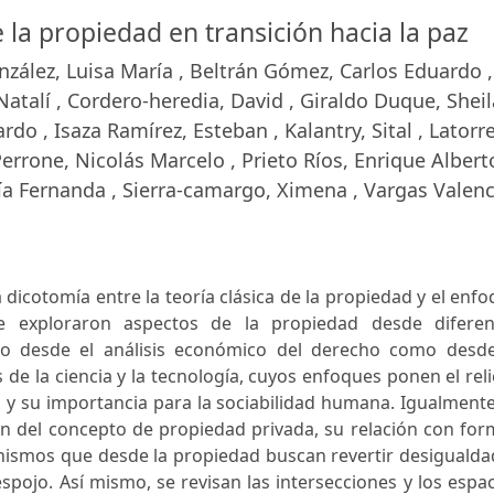
 la propiedad en transición hacia la paz
zález, Luisa María , Beltrán Gómez, Carlos Eduardo ,
Natalí , Cordero-heredia, David , Giraldo Duque, Sheil
do , Isaza Ramírez, Esteban , Kalantry, Sital , Latorr
Perrone, Nicolás Marcelo , Prieto Ríos, Enrique Alberto
a Fernanda , Sierra-camargo, Ximena , Vargas Valenc
a dicotomía entre la teoría clásica de la propiedad y el enf
e exploraron aspectos de la propiedad desde diferen
anto desde el análisis económico del derecho como desde
s de la ciencia y la tecnología, cuyos enfoques ponen el rel
d y su importancia para la sociabilidad humana. Igualmente
n del concepto de propiedad privada, su relación con for
nismos que desde la propiedad buscan revertir desigualda
espojo. Así mismo, se revisan las intersecciones y los espa