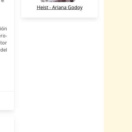
re
Heist - Ariana Godoy
ión
ro-
ctor
 del