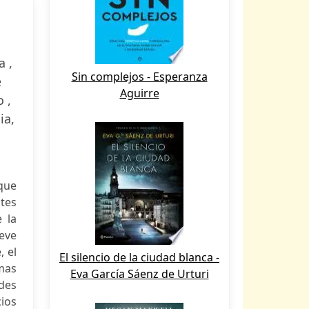
a ,
Sin complejos - Esperanza
e
Aguirre
 ,
ia,
oque
tes
 la
ieve
, el
El silencio de la ciudad blanca -
mas
Eva García Sáenz de Urturi
des
cios