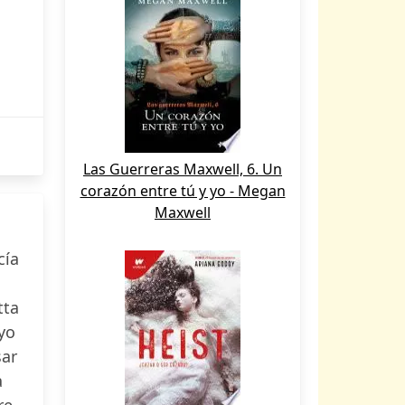
Las Guerreras Maxwell, 6. Un
corazón entre tú y yo - Megan
Maxwell
cía
tta
yo
sar
a