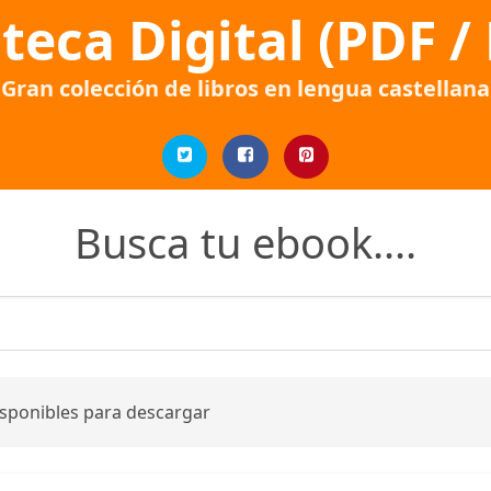
oteca Digital (PDF /
Gran colección de libros en lengua castellana
Busca tu ebook....
isponibles para descargar