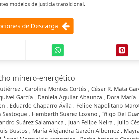
tes modelos de justicia transicional.
ciones de Descarga
cho minero-energético
tiérrez , Carolina Montes Cortés , César R. Mata Gar
quivel García , Daniela Aguilar Abaunza , Dora María
, Eduardo Chaparro Ávila , Felipe Napolitano Maro
a Sastoque , Hemberth Suárez Lozano , Íñigo Del Gua
jandro Suárez Salamanca , Juan Felipe Neira , Julio Cé
Luis Bustos , María Alejandra Garzón Albornoz , Mayr