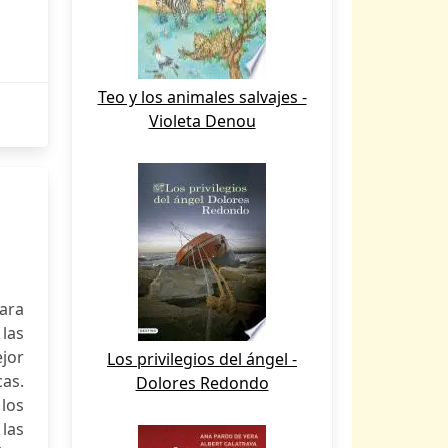
Teo y los animales salvajes -
Violeta Denou
ara
 las
jor
Los privilegios del ángel -
cas.
Dolores Redondo
los
 las