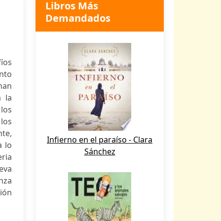
Libros Más
Demandados
íos
nto
han
 la
los
 los
nte,
Infierno en el paraíso - Clara
a lo
Sánchez
eria
eva
nza
ción