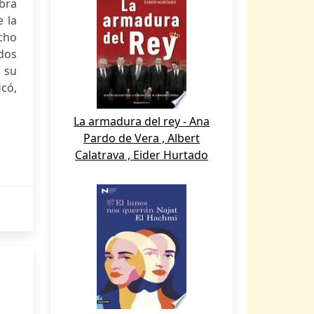
bra
 la
cho
ados
n su
icó,
La armadura del rey - Ana
Pardo de Vera , Albert
Calatrava , Eider Hurtado