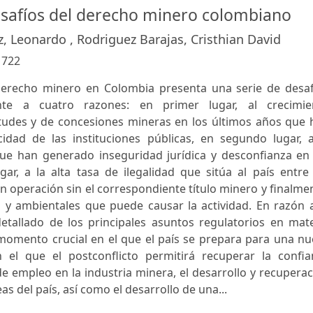
esafíos del derecho minero colombiano
, Leonardo , Rodriguez Barajas, Cristhian David
:
722
 derecho minero en Colombia presenta una serie de desaf
nte a cuatro razones: en primer lugar, al crecimie
itudes y de concesiones mineras en los últimos años que 
idad de las instituciones públicas, en segundo lugar, a
e han generado inseguridad jurídica y desconfianza en 
ugar, a la alta tasa de ilegalidad que sitúa al país entre
operación sin el correspondiente título minero y finalme
s y ambientales que puede causar la actividad. En razón 
detallado de los principales asuntos regulatorios en mat
omento crucial en el que el país se prepara para una nu
el que el postconflicto permitirá recuperar la confia
de empleo en la industria minera, el desarrollo y recupera
s del país, así como el desarrollo de una...