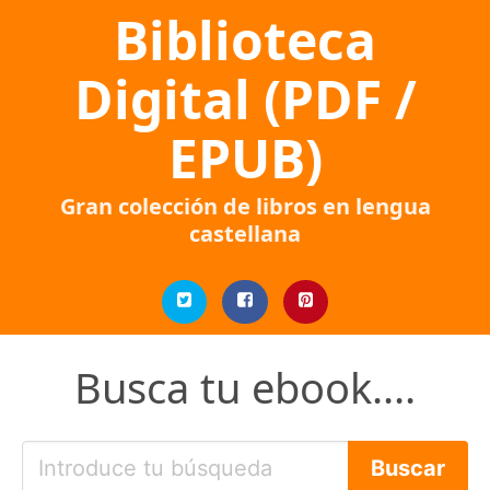
Biblioteca
Digital (PDF /
EPUB)
Gran colección de libros en lengua
castellana
Busca tu ebook....