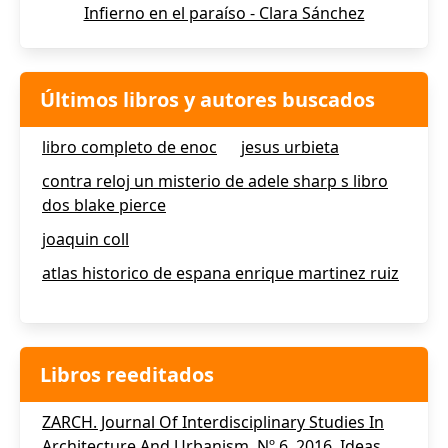
Infierno en el paraíso - Clara Sánchez
Últimos libros y autores buscados
libro completo de enoc
jesus urbieta
contra reloj un misterio de adele sharp s libro
dos blake pierce
joaquin coll
atlas historico de espana enrique martinez ruiz
Libros reeditados
ZARCH. Journal Of Interdisciplinary Studies In
Architecture And Urbanism. Nº 6, 2016. Ideas