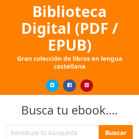
Biblioteca
Digital (PDF /
EPUB)
Gran colección de libros en lengua
castellana
Busca tu ebook....