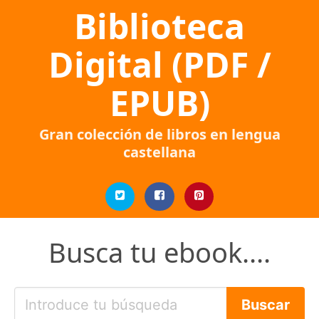
Biblioteca
Digital (PDF /
EPUB)
Gran colección de libros en lengua
castellana
Busca tu ebook....