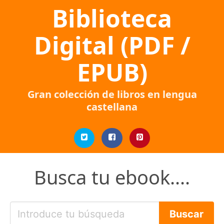
Biblioteca
Digital (PDF /
EPUB)
Gran colección de libros en lengua
castellana
Busca tu ebook....