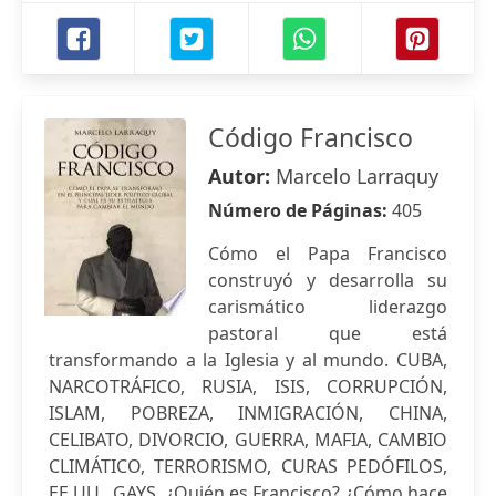
Código Francisco
Autor:
Marcelo Larraquy
Número de Páginas:
405
Cómo el Papa Francisco
construyó y desarrolla su
carismático liderazgo
pastoral que está
transformando a la Iglesia y al mundo. CUBA,
NARCOTRÁFICO, RUSIA, ISIS, CORRUPCIÓN,
ISLAM, POBREZA, INMIGRACIÓN, CHINA,
CELIBATO, DIVORCIO, GUERRA, MAFIA, CAMBIO
CLIMÁTICO, TERRORISMO, CURAS PEDÓFILOS,
EE.UU., GAYS. ¿Quién es Francisco? ¿Cómo hace