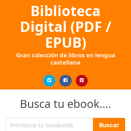
Biblioteca
Digital (PDF /
EPUB)
Gran colección de libros en lengua
castellana
Busca tu ebook....