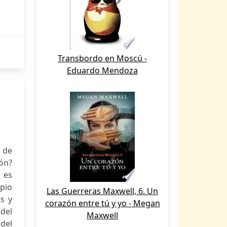
Transbordo en Moscú -
Eduardo Mendoza
 de
ón?
 es
pio
Las Guerreras Maxwell, 6. Un
as y
corazón entre tú y yo - Megan
 del
Maxwell
 del