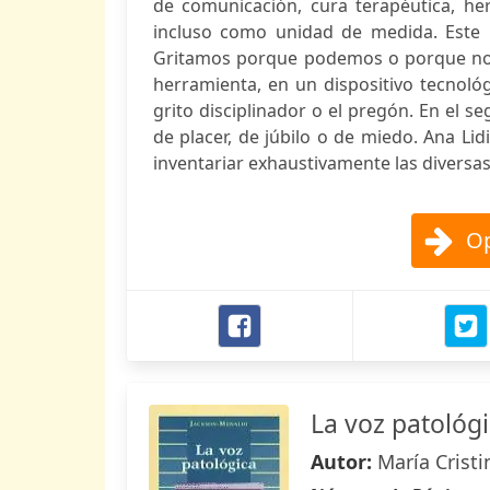
de comunicación, cura terapéutica, her
incluso como unidad de medida. Este l
Gritamos porque podemos o porque no p
herramienta, en un dispositivo tecnoló
grito disciplinador o el pregón. En el s
de placer, de júbilo o de miedo. Ana Li
inventariar exhaustivamente las diversas 
Op
La voz patológ
Autor:
María Crist