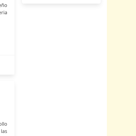
eño
eria
ollo
las