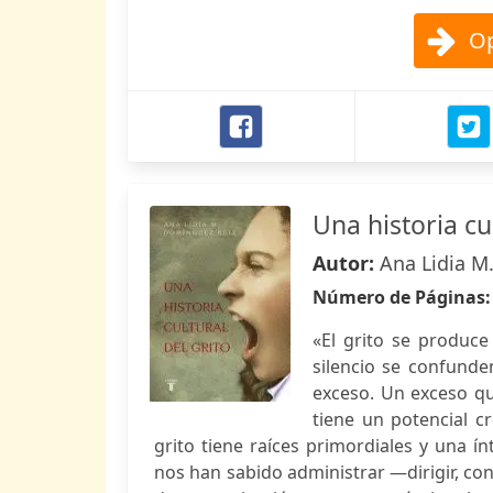
Op
Una historia cul
Autor:
Ana Lidia M
Número de Páginas
«El grito se produce
silencio se confunden
exceso. Un exceso q
tiene un potencial cre
grito tiene raíces primordiales y una í
nos han sabido administrar —dirigir, c