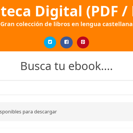
oteca Digital (PDF /
Gran colección de libros en lengua castellana
Busca tu ebook....
isponibles para descargar