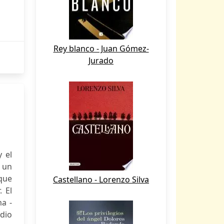
Rey blanco - Juan Gómez-
Jurado
 el
e un
que
Castellano - Lorenzo Silva
. El
ma -
edio