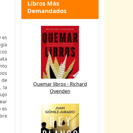
Libros Más
Demandados
y es
gía
cos
rata
ento
pos
s de
Quemar libros - Richard
 la
Ovenden
ujo
rear
 es
obre