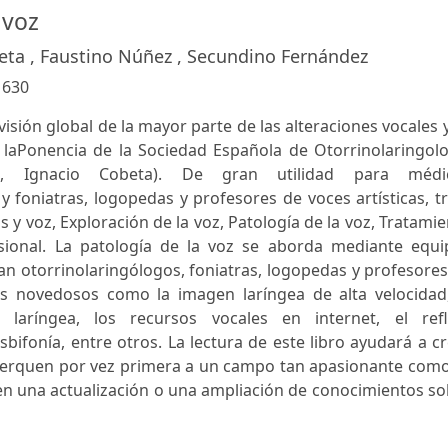
 voz
eta , Faustino Núñez , Secundino Fernández
:
630
visión global de la mayor parte de las alteraciones vocales 
 laPonencia de la Sociedad Española de Otorrinolaringolo
pia, Ignacio Cobeta). De gran utilidad para médi
y foniatras, logopedas y profesores de voces artísticas, t
s y voz, Exploración de la voz, Patología de la voz, Tratami
sional. La patología de la voz se aborda mediante equi
ran otorrinolaringólogos, foniatras, logopedas y profesore
as novedosos como la imagen laríngea de alta velocidad,
a laríngea, los recursos vocales en internet, el refl
esbifonía, entre otros. La lectura de este libro ayudará a c
acerquen por vez primera a un campo tan apasionante como
sen una actualización o una ampliación de conocimientos s