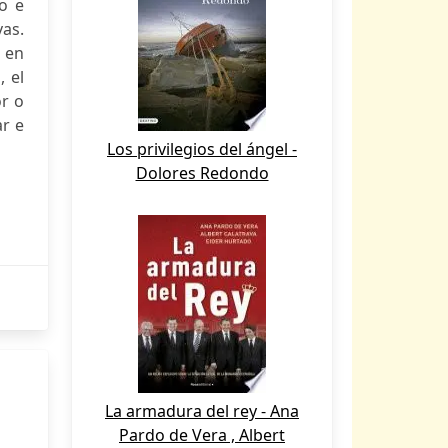
co e
as.
 en
 el
or o
ar e
Los privilegios del ángel -
Dolores Redondo
La armadura del rey - Ana
Pardo de Vera , Albert