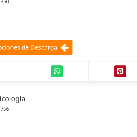
:
360
ciones de Descarga
icología
:
756