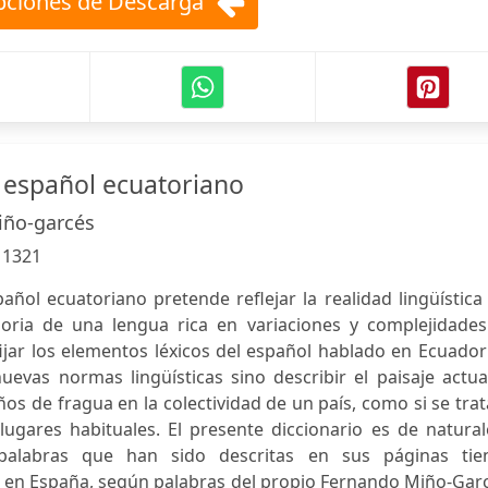
ciones de Descarga
l español ecuatoriano
iño-garcés
:
1321
pañol ecuatoriano pretende reflejar la realidad lingüística
oria de una lengua rica en variaciones y complejidades.
fijar los elementos léxicos del español hablado en Ecuado
evas normas lingüísticas sino describir el paisaje actua
os de fragua en la colectividad de un país, como si se tra
ugares habituales. El presente diccionario es de natural
s palabras que han sido descritas en sus páginas tie
 en España, según palabras del propio Fernando Miño-Garc