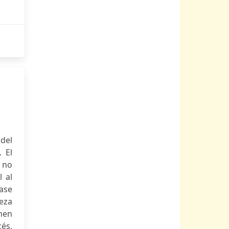
 del
 El
r no
l al
tase
eza
nen
és,