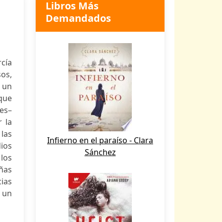
Libros Más
Demandados
cía
os,
s un
que
les–
 la
 las
Infierno en el paraíso - Clara
ios
Sánchez
los
ñas
ias
í un