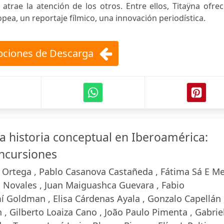
 atrae la atención de los otros. Entre ellos, Titaÿna ofre
pea, un reportaje fílmico, una innovación periodística.
ciones de Descarga
la historia conceptual en Iberoamérica:
incursiones
. Ortega , Pablo Casanova Castañeda , Fátima Sá E M
a Novales , Juan Maiguashca Guevara , Fabio
Goldman , Elisa Cárdenas Ayala , Gonzalo Capellán 
, Gilberto Loaiza Cano , João Paulo Pimenta , Gabrie