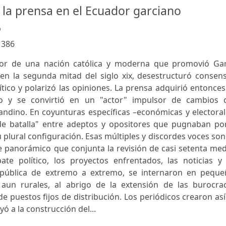
la prensa en el Ecuador garciano
o
:
386
tor de una nación católica y moderna que promovió Gar
n la segunda mitad del siglo xix, desestructuró consens
ítico y polarizó las opiniones. La prensa adquirió entonce
o y se convirtió en un "actor" impulsor de cambios 
 andino. En coyunturas específicas –económicas y electora
e batalla" entre adeptos y opositores que pugnaban por
 plural configuración. Esas múltiples y discordes voces son
 panorámico que conjunta la revisión de casi setenta med
e político, los proyectos enfrentados, las noticias y 
república de extremo a extremo, se internaron en peque
 aun rurales, al abrigo de la extensión de las burocrac
de puestos fijos de distribución. Los periódicos crearon as
ó a la construcción del...