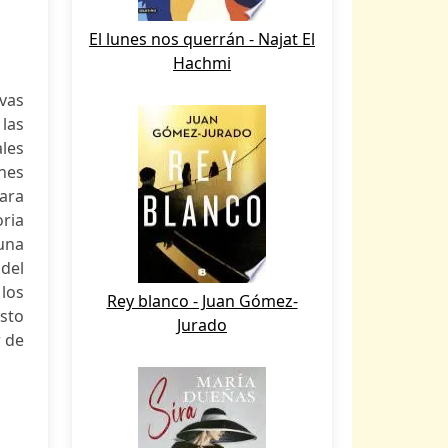
El lunes nos querrán - Najat El
Hachmi
vas
las
les
nes
para
oria
 una
 del
los
Rey blanco - Juan Gómez-
sto
Jurado
r de