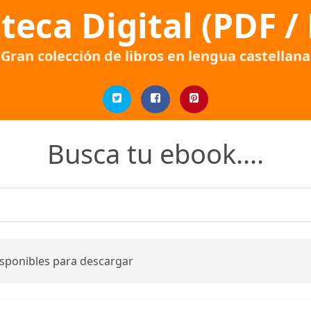
oteca Digital (PDF /
Gran colección de libros en lengua castellana
Busca tu ebook....
isponibles para descargar