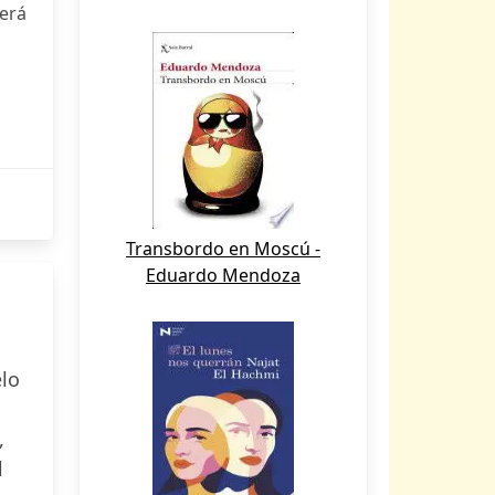
cerá
Transbordo en Moscú -
Eduardo Mendoza
elo
,
l