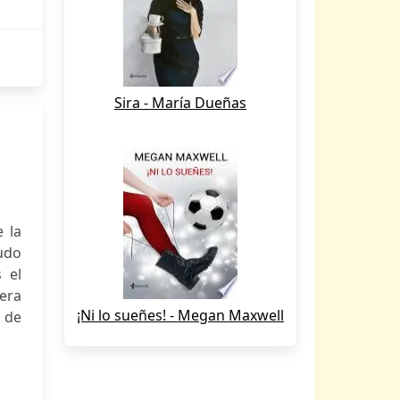
Sira - María Dueñas
e la
udo
 el
era
¡Ni lo sueñes! - Megan Maxwell
 de