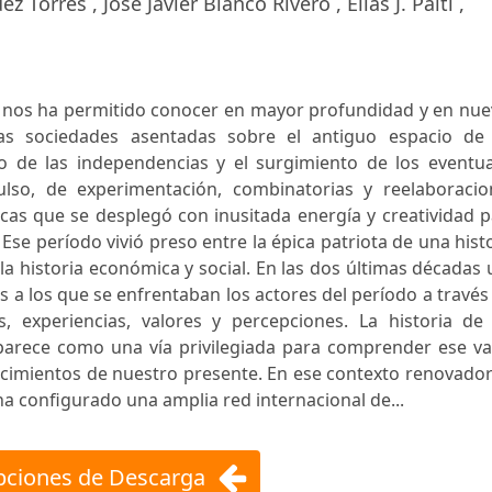
z Torres , José Javier Blanco Rivero , Elías J. Palti ,
nos ha permitido conocer en mayor profundidad y en nue
 las sociedades asentadas sobre el antiguo espacio de 
o de las independencias y el surgimiento de los eventua
lso, de experimentación, combinatorias y reelaboracio
ticas que se desplegó con inusitada energía y creatividad 
se período vivió preso entre la épica patriota de una hist
 la historia económica y social. En las dos últimas décadas
s a los que se enfrentaban los actores del período a través
s, experiencias, valores y percepciones. La historia de 
aparece como una vía privilegiada para comprender ese va
 cimientos de nuestro presente. En ese contexto renovado
ha configurado una amplia red internacional de...
ciones de Descarga