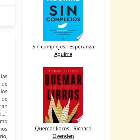
Sin complejos - Esperanza
Aguirre
 las
s de
los
o de
gran
..."
ismo
Quemar libros - Richard
 nos
Ovenden
rio,