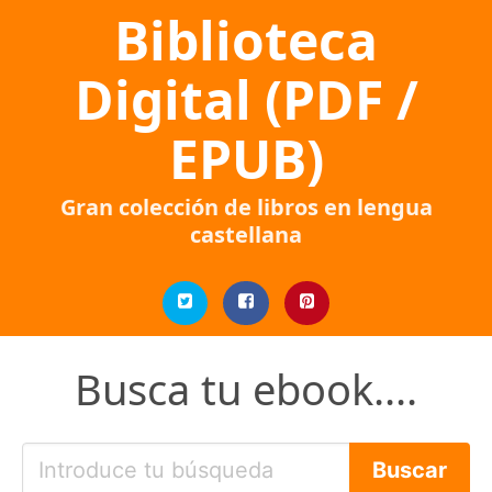
Biblioteca
Digital (PDF /
EPUB)
Gran colección de libros en lengua
castellana
Busca tu ebook....