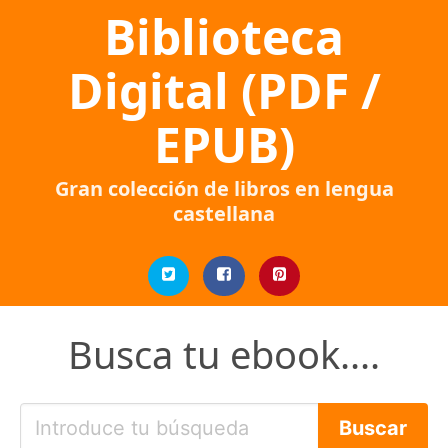
Biblioteca
Digital (PDF /
EPUB)
Gran colección de libros en lengua
castellana
Busca tu ebook....