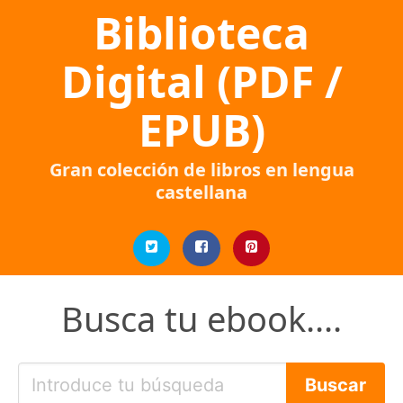
Biblioteca
Digital (PDF /
EPUB)
Gran colección de libros en lengua
castellana
Busca tu ebook....