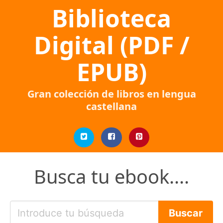
Biblioteca
Digital (PDF /
EPUB)
Gran colección de libros en lengua
castellana
Busca tu ebook....