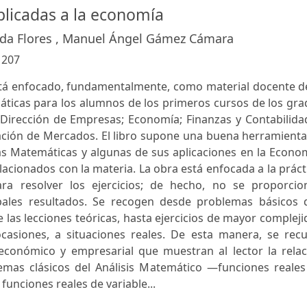
licadas a la economía
da Flores , Manuel Ángel Gámez Cámara
:
207
está enfocado, fundamentalmente, como material docente d
ticas para los alumnos de los primeros cursos de los gra
 Dirección de Empresas; Economía; Finanzas y Contabilida
ación de Mercados. El libro supone una buena herramienta
as Matemáticas y algunas de sus aplicaciones en la Econo
cionados con la materia. La obra está enfocada a la práct
ara resolver los ejercicios; de hecho, no se proporcio
ipales resultados. Se recogen desde problemas básicos 
 las lecciones teóricas, hasta ejercicios de mayor complej
asiones, a situaciones reales. De esta manera, se recu
conómico y empresarial que muestran al lector la relac
temas clásicos del Análisis Matemático —funciones reales
 funciones reales de variable...