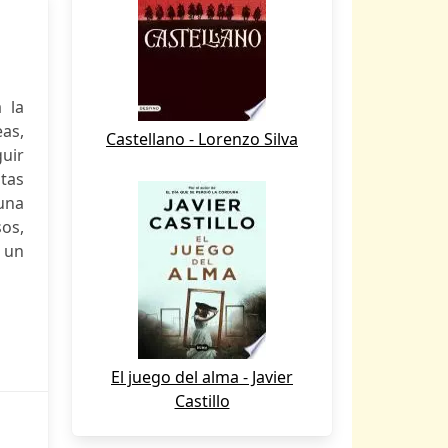
 la
eas,
Castellano - Lorenzo Silva
guir
stas
una
os,
a un
El juego del alma - Javier
Castillo