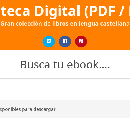
oteca Digital (PDF /
Gran colección de libros en lengua castellana
Busca tu ebook....
isponibles para descargar