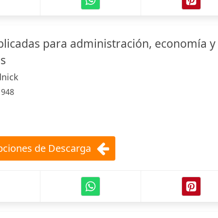
licadas para administración, economía y
es
dnick
:
948
ciones de Descarga