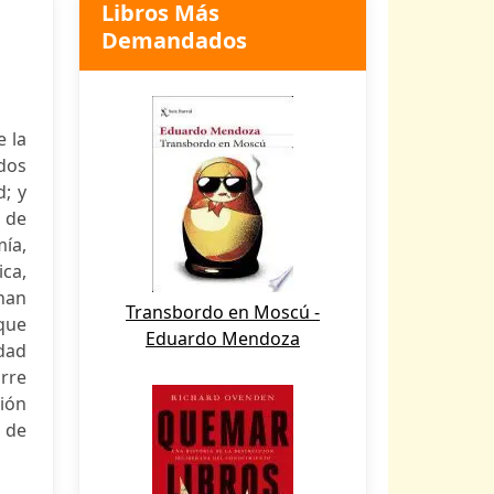
Libros Más
Demandados
e la
dos
d; y
 de
mía,
ica,
nan
Transbordo en Moscú -
que
Eduardo Mendoza
idad
rre
ión
 de