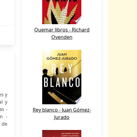
Quemar libros - Richard
Ovenden
es y
l y
as -
Rey blanco - Juan Gómez-
n -
Jurado
 de