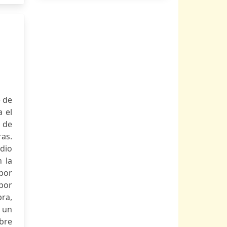
e de
a el
e de
ras.
udio
 la
 por
 por
ra,
 un
obre