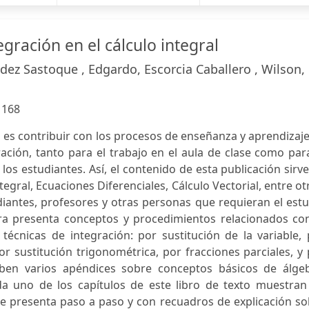
egración en el cálculo integral
dez Sastoque , Edgardo, Escorcia Caballero , Wilson,
:
168
ro es contribuir con los procesos de enseñanza y aprendizaj
ración, tanto para el trabajo en el aula de clase como par
os estudiantes. Así, el contenido de esta publicación sirv
egral, Ecuaciones Diferenciales, Cálculo Vectorial, entre ot
udiantes, profesores y otras personas que requieran el est
bra presenta conceptos y procedimientos relacionados con
s técnicas de integración: por sustitución de la variable,
or sustitución trigonométrica, por fracciones parciales, y
xhiben varios apéndices sobre conceptos básicos de álgeb
ada uno de los capítulos de este libro de texto muestran
se presenta paso a paso y con recuadros de explicación s