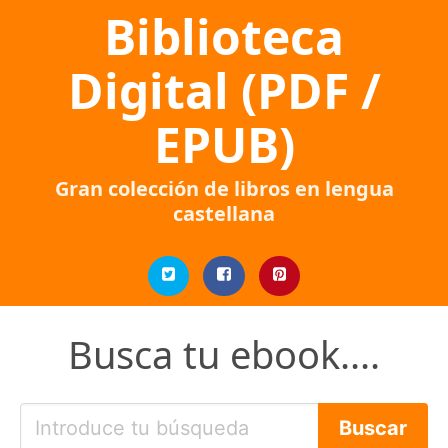
Biblioteca
Digital (PDF /
EPUB)
Gran colección de libros en lengua
castellana
Busca tu ebook....