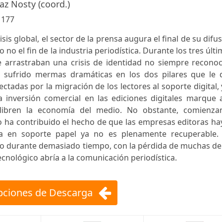
az Nosty (coord.)
:
177
sis global, el sector de la prensa augura el final de su difu
 no el fin de la industria periodística. Durante los tres últ
ue arrastraban una crisis de identidad no siempre recono
an sufrido mermas dramáticas en los dos pilares que le 
ectadas por la migración de los lectores al soporte digital, 
la inversión comercial en las ediciones digitales marque
uilibren la economía del medio. No obstante, comienza
lo ha contribuido el hecho de que las empresas editoras h
a en soporte papel ya no es plenamente recuperable.
do durante demasiado tiempo, con la pérdida de muchas de
cnológico abría a la comunicación periodística.
ciones de Descarga