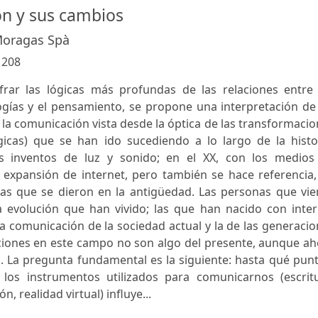
n y sus cambios
Moragas Spà
:
208
frar las lógicas más profundas de las relaciones entre 
logías y el pensamiento, se propone una interpretación de
 la comunicación vista desde la óptica de las transformaci
gicas) que se han ido sucediendo a lo largo de la histor
os inventos de luz y sonido; en el XX, con los medios
a expansión de internet, pero también se hace referencia
las que se dieron en la antigüedad. Las personas que vie
a evolución que han vivido; las que han nacido con inter
 la comunicación de la sociedad actual y la de las generaci
ciones en este campo no son algo del presente, aunque ah
 La pregunta fundamental es la siguiente: hasta qué punt
os instrumentos utilizados para comunicarnos (escritu
n, realidad virtual) influye...