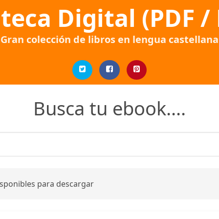
oteca Digital (PDF /
Gran colección de libros en lengua castellana
Busca tu ebook....
isponibles para descargar