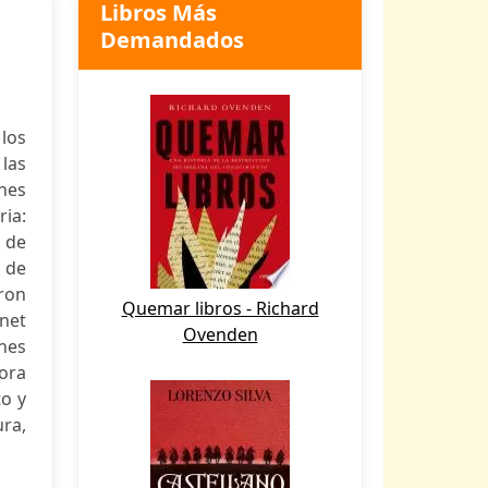
Libros Más
Demandados
los
 las
ones
ia:
 de
, de
ron
Quemar libros - Richard
net
Ovenden
ones
ora
o y
ra,