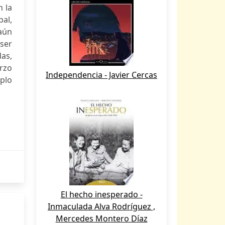
n la
bal,
 aún
 ser
das,
erzo
Independencia - Javier Cercas
mplo
El hecho inesperado -
Inmaculada Alva Rodríguez ,
Mercedes Montero Díaz