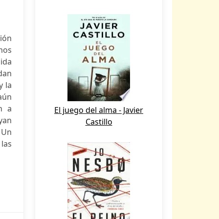
sión
imos
cida
dan
y la
 aún
n a
El juego del alma - Javier
ayan
Castillo
 Un
 las