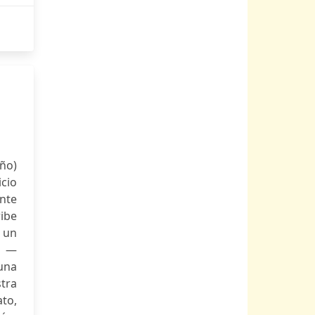
ño)
icio
nte
ibe
 un
s —
una
stra
ato,