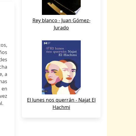
Rey blanco - Juan Gómez-
Jurado
os,
ños
des
cha
e, a
mas
 en
 vez
El lunes nos querrán - Najat El
l.
Hachmi