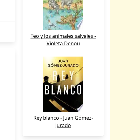
Teo y los animales salvajes -
Violeta Denou
Rey blanco - Juan Gómez-
Jurado