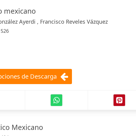
co mexicano
onzález Ayerdi , Francisco Reveles Vázquez
:
526
ciones de Descarga
tico Mexicano