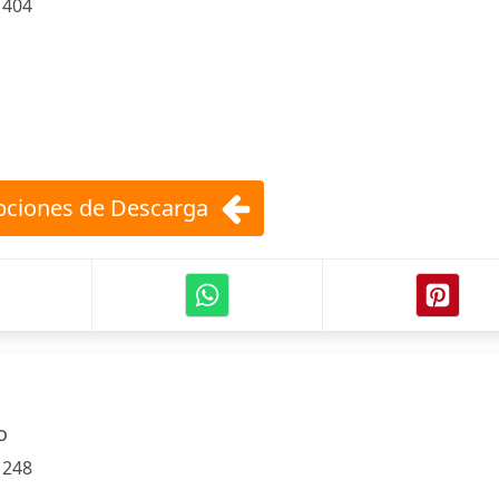
:
404
ciones de Descarga
o
:
248