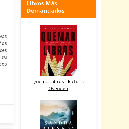
Libros Más
Demandados
evas
años
ces
 su
idos
Quemar libros - Richard
Ovenden