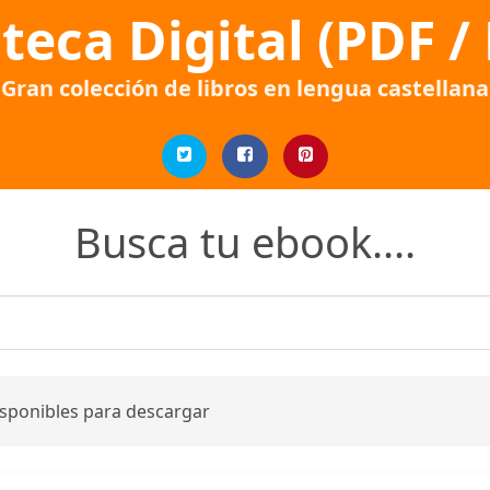
oteca Digital (PDF /
Gran colección de libros en lengua castellana
Busca tu ebook....
isponibles para descargar