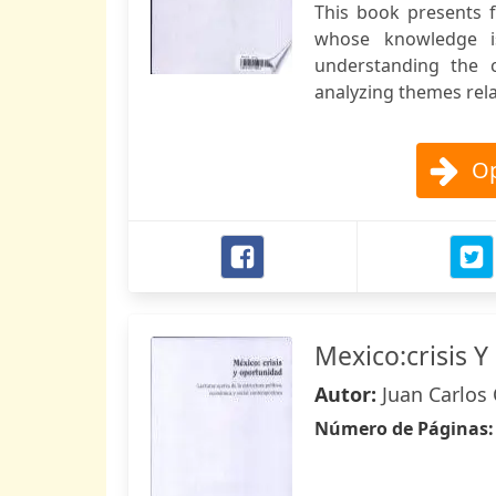
This book presents fi
whose knowledge is
understanding the c
analyzing themes rela
Op
Mexico:crisis 
Autor:
Juan Carlos
Número de Páginas