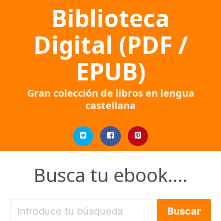
Biblioteca
Digital (PDF /
EPUB)
Gran colección de libros en lengua
castellana
Busca tu ebook....