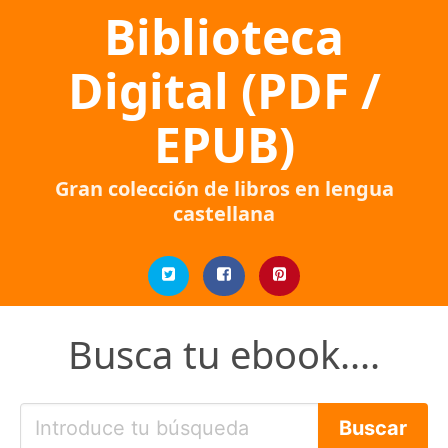
Biblioteca
Digital (PDF /
EPUB)
Gran colección de libros en lengua
castellana
Busca tu ebook....