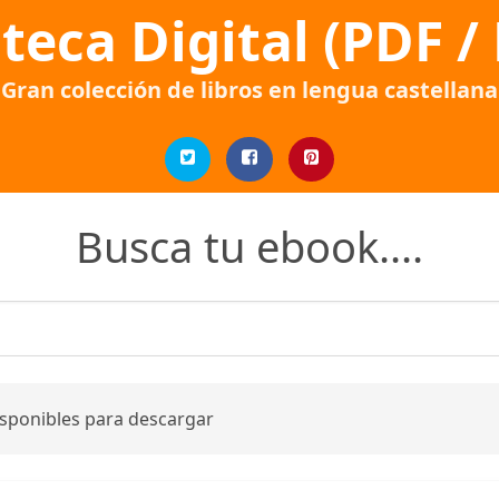
oteca Digital (PDF /
Gran colección de libros en lengua castellana
Busca tu ebook....
isponibles para descargar