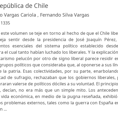
República de Chile
o Vargas Cariola , Fernando Silva Vargas
:
1335
 este volumen se teje en torno al hecho de que el Chile libe
deja sentir desde la presidencia de José Joaquín Pérez,
tos esenciales del sistema político establecido desde
 el cual tanto habían luchado los liberales. Y la explicació
tarismo pelucón por otro de signo liberal parece residir e
 grupos políticos que consideraba que, al oponerse a sus lí
la patria. Esas colectividades, por su parte, enarboland
tad de sufragio, rechazaban que los gobiernos liberales,
raran valerse de políticos dóciles a su voluntad. El principi
o, decían, no era más que un simple mito. Los anteceden
 vida económica, en medio de la pugna reseñada, exhibió
os problemas externos, tales como la guerra con España e
 ...