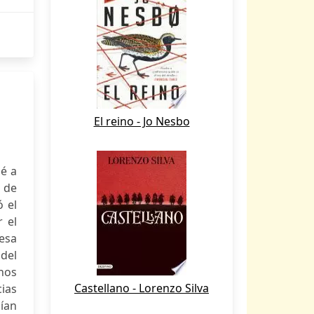
El reino - Jo Nesbo
oé a
 de
ó el
 el
 esa
del
inos
Castellano - Lorenzo Silva
ias
ían