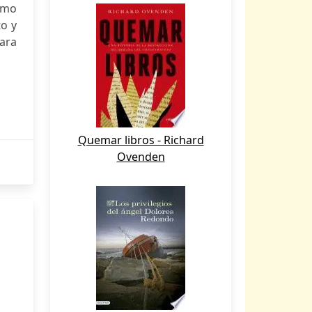
smo
to y
ara
Quemar libros - Richard
Ovenden