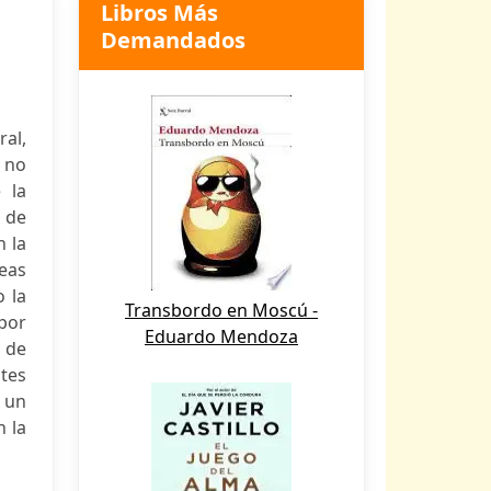
Libros Más
Demandados
ral,
 no
 la
n de
n la
neas
o la
Transbordo en Moscú -
 por
Eduardo Mendoza
o de
tes
 un
n la