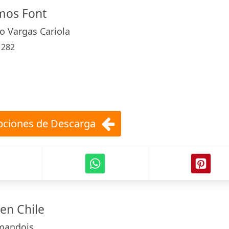
mos Font
o Vargas Cariola
:
282
ciones de Descarga
en Chile
rmandois