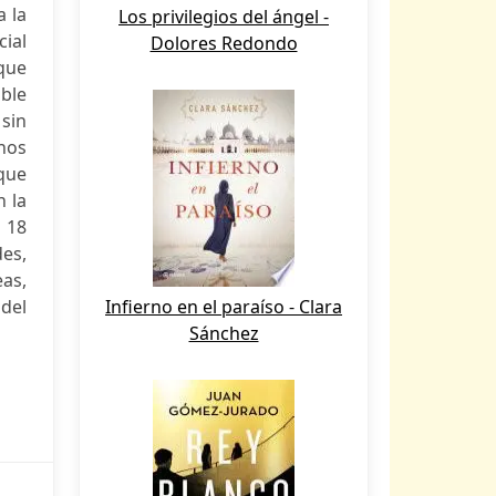
a la
Los privilegios del ángel -
cial
Dolores Redondo
,que
ible
 sin
nos
que
n la
l 18
des,
as,
 del
Infierno en el paraíso - Clara
Sánchez