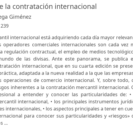
e la contratación internacional
tega Giménez
:
239
ntil internacional está adquiriendo cada día mayor relevan
os operadores comerciales internacionales son cada vez 
la regulación contractual, el empleo de medios tecnológic
mundo de las divisas. Ante este panorama, se publica e
ntratación internacional, que en su cuarta edición se pres
ráctica, adaptada a la nueva realidad a la que las empresa
 operaciones de comercio internacional. Y, sobre todo, 
esgos inherentes a la contratación mercantil internacional.
sional a entender y conocer las particularidades de: • 
rcantil internacional, • los principales instrumentos juríd
s internacionales, • los aspectos principales a tener en cu
ernacional para conocer sus particularidades y «riesgos»
 ...