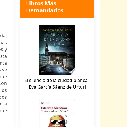
Libros Más
Demandados
cia;
más
os y
sta
enta
s se
que
El silencio de la ciudad blanca -
 Con
Eva García Sáenz de Urturi
los
icos
enta
 que