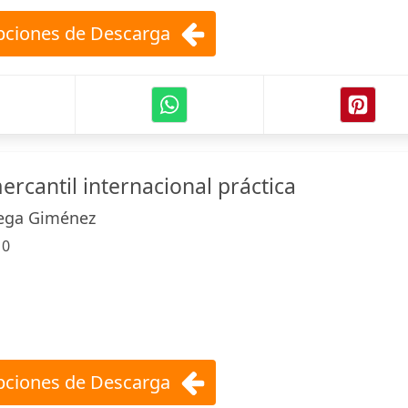
ciones de Descarga
rcantil internacional práctica
tega Giménez
:
0
ciones de Descarga