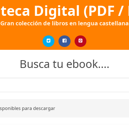
oteca Digital (PDF /
Gran colección de libros en lengua castellana
Busca tu ebook....
isponibles para descargar