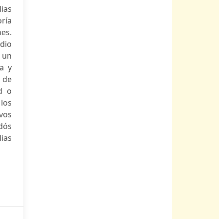
lias
oría
es.
udio
e un
a y
 de
d o
los
vos
idós
ias