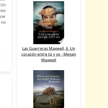
. Un
nto
cer
 no
Las Guerreras Maxwell, 6. Un
corazón entre tú y yo - Megan
Maxwell