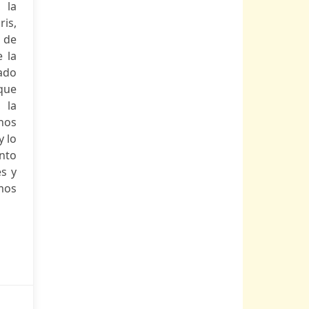
 la
ris,
a de
 la
tado
que
 la
 nos
y lo
ento
s y
mos