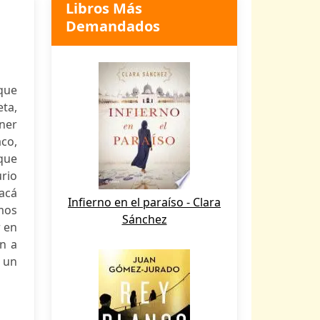
Libros Más
Demandados
 que
eta,
oner
aco,
 que
rio
 acá
Infierno en el paraíso - Clara
mos
Sánchez
r en
ón a
 un