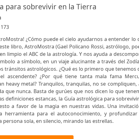
a para sobrevivir en la Tierra
a
:
173
AstroMostra! ¿Cómo puede el cielo ayudarnos a entender lo
 este libro, AstroMostra (Gael Policano Rossi, astrólogo, po
en limpio el ABC de la astrología. Y nos ayuda a descomp
ímbolo a símbolo, en un viaje alucinante a través del Zodí
 los tránsitos astrológicos. ¿Qué es lo primero que tenemos
el ascendente? ¿Por qué tiene tanta mala fama Mercu
an heavy metal? Tranquilos, tranquilas, no se compliquen,
ada que nunca. Basta de gurúes que nos dicen lo que tene
las definiciones estancas, la Guía astrológica para sobrevivi
esto a favor de la magia en nuestras vidas. Una invitaci
a herramienta para el autoconocimiento, y profundizar
ersona sola, en silencio, mirando las estrellas.