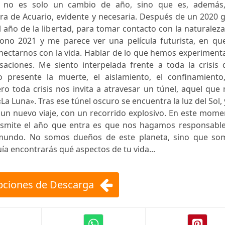
1 no es solo un cambio de año, sino que es, además,
ra de Acuario, evidente y necesaria. Después de un 2020 g
 año de la libertad, para tomar contacto con la naturalez
ono 2021 y me parece ver una película futurista, en que
 conectarnos con la vida. Hablar de lo que hemos experimen
saciones. Me siento interpelada frente a toda la crisis 
presente la muerte, el aislamiento, el confinamiento,
o toda crisis nos invita a atravesar un túnel, aquel que
a Luna». Tras ese túnel oscuro se encuentra la luz del Sol, 
 un nuevo viaje, con un recorrido explosivo. En este mom
nsmite el año que entra es que nos hagamos responsable
mundo. No somos dueños de este planeta, sino que so
uía encontrarás qué aspectos de tu vida...
ciones de Descarga