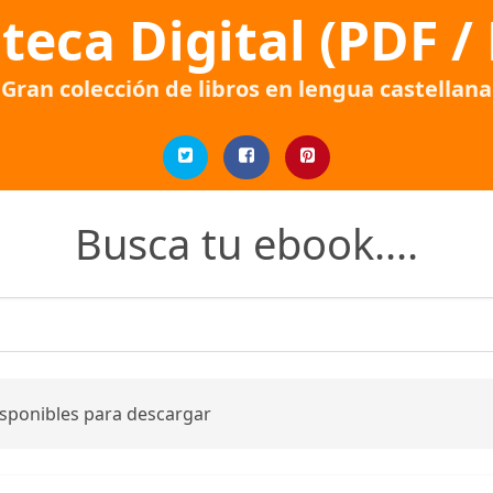
oteca Digital (PDF /
Gran colección de libros en lengua castellana
Busca tu ebook....
isponibles para descargar