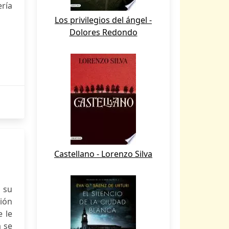
ería
Los privilegios del ángel -
Dolores Redondo
Castellano - Lorenzo Silva
a su
sión
e le
a se