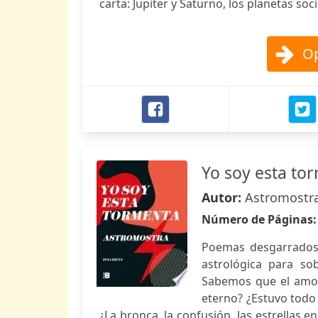
carta: Jupiter y Saturno, los planetas soc
Op
Yo soy esta to
Autor:
Astromostr
Número de Páginas
Poemas desgarrados
astrológica para sob
Sabemos que el amor
eterno? ¿Estuvo todo
¿La bronca, la confusión, las estrellas 