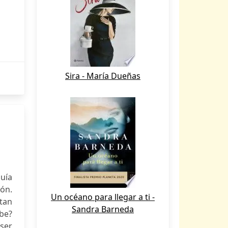
Sira - María Dueñas
uía
ón.
Un océano para llegar a ti -
tan
Sandra Barneda
be?
 ser