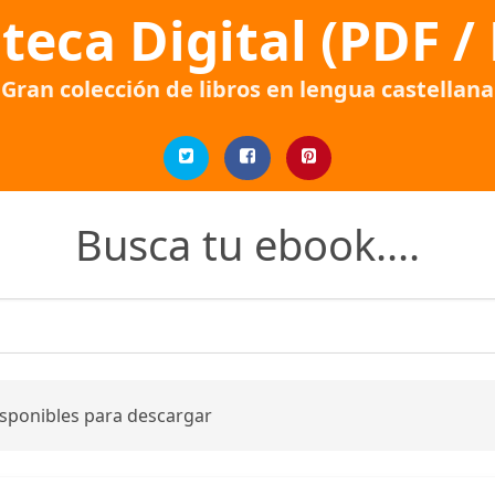
oteca Digital (PDF /
Gran colección de libros en lengua castellana
Busca tu ebook....
isponibles para descargar