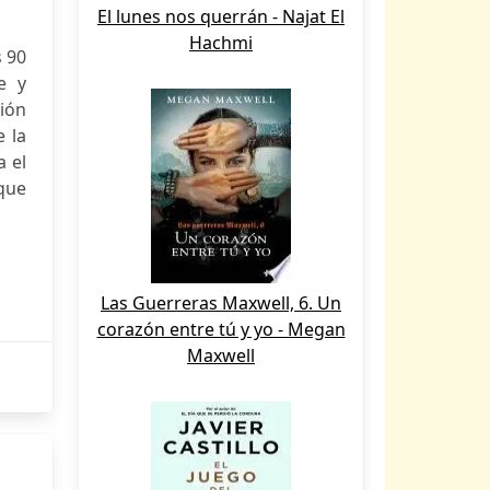
El lunes nos querrán - Najat El
Hachmi
s 90
e y
ción
 la
a el
 que
Las Guerreras Maxwell, 6. Un
corazón entre tú y yo - Megan
Maxwell