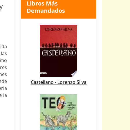
Libros Más
y
Demandados
vida
 las
omo
res
ones
sede
Castellano - Lorenzo Silva
eria
e la