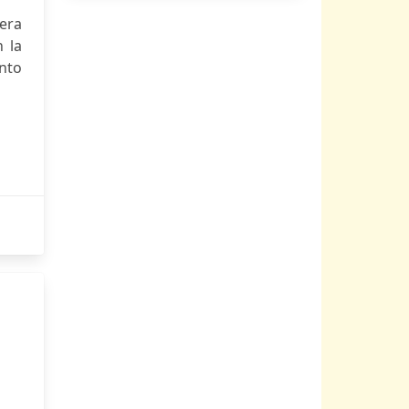
 era
n la
ento