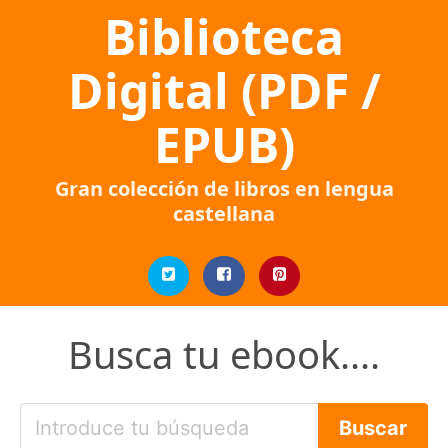
Biblioteca
Digital (PDF /
EPUB)
Gran colección de libros en lengua
castellana
Busca tu ebook....