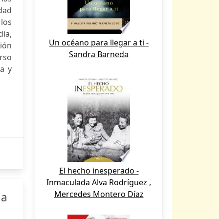
Edad
 los
dia,
Un océano para llegar a ti -
ción
Sandra Barneda
erso
ia y
El hecho inesperado -
Inmaculada Alva Rodríguez ,
Mercedes Montero Díaz
 a