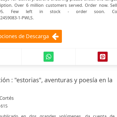
iption. Over 6 million customers served. Order now. Sell
995. Few left in stock - order soon. Co
02459083-1-PWLS.
ciones de Descarga
ción : "estorias", aventuras y poesía en la
Cortés
:
615
publicado en dos grandes volúmenes, da cuenta de 