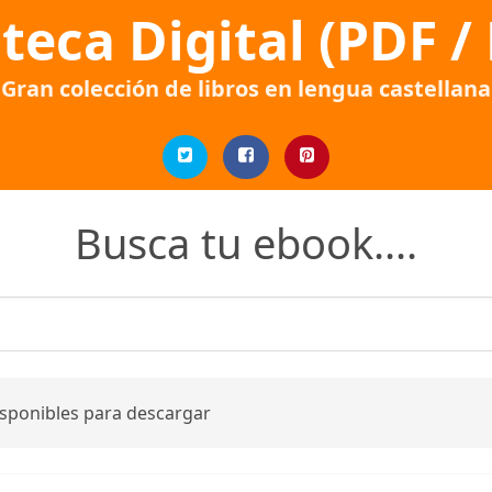
oteca Digital (PDF /
Gran colección de libros en lengua castellana
Busca tu ebook....
isponibles para descargar