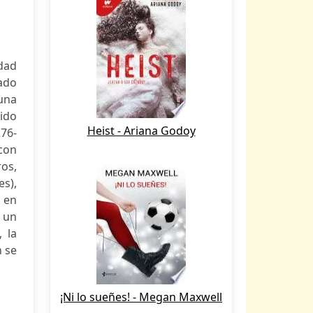
edad
ado
una
tido
Heist - Ariana Godoy
276-
 con
ros,
es),
 en
e un
 la
n se
¡Ni lo sueñes! - Megan Maxwell