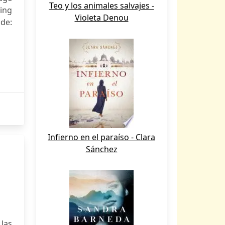
Teo y los animales salvajes -
ing
Violeta Denou
de:
Infierno en el paraíso - Clara
Sánchez
las