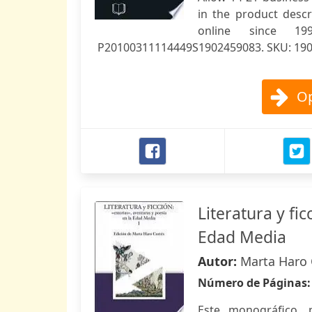
in the product descr
online since 1
P20100311114449S1902459083. SKU: 19
Op
Literatura y fic
Edad Media
Autor:
Marta Haro 
Número de Páginas
Este monográfico, 