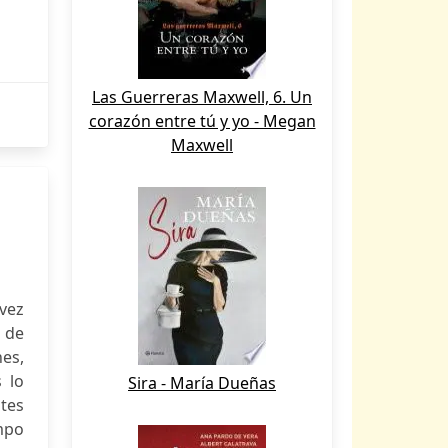
Las Guerreras Maxwell, 6. Un
corazón entre tú y yo - Megan
Maxwell
 vez
 de
nes,
 lo
Sira - María Dueñas
ntes
mpo