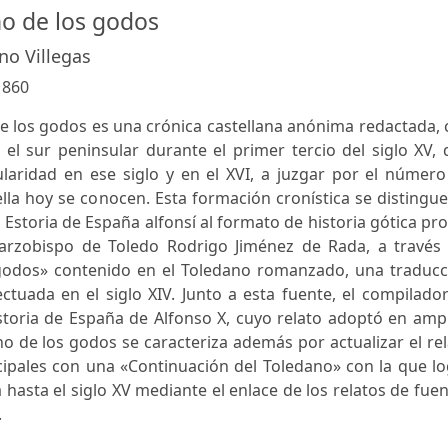
ho de los godos
no Villegas
:
860
de los godos es una crónica castellana anónima redactada,
 el sur peninsular durante el primer tercio del siglo XV,
aridad en ese siglo y en el XVI, a juzgar por el número
lla hoy se conocen. Esta formación cronística se distingu
a Estoria de España alfonsí al formato de historia gótica pr
 arzobispo de Toledo Rodrigo Jiménez de Rada, a través 
godos» contenido en el Toledano romanzado, una traducc
ctuada en el siglo XIV. Junto a esta fuente, el compilado
storia de España de Alfonso X, cuyo relato adoptó en amp
ho de los godos se caracteriza además por actualizar el re
cipales con una «Continuación del Toledano» con la que l
 hasta el siglo XV mediante el enlace de los relatos de fue
.