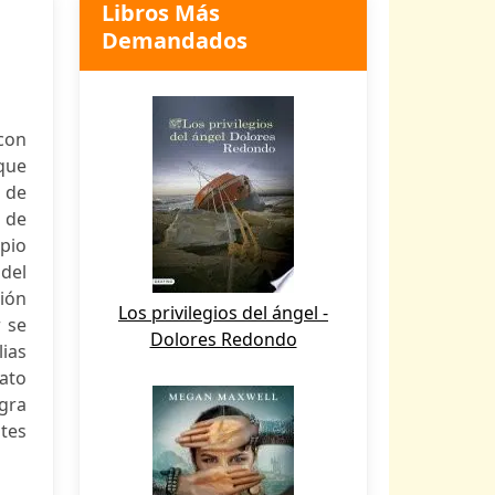
Libros Más
Demandados
 con
 que
 de
e de
opio
del
ión
Los privilegios del ángel -
r se
Dolores Redondo
lias
lato
ogra
ntes