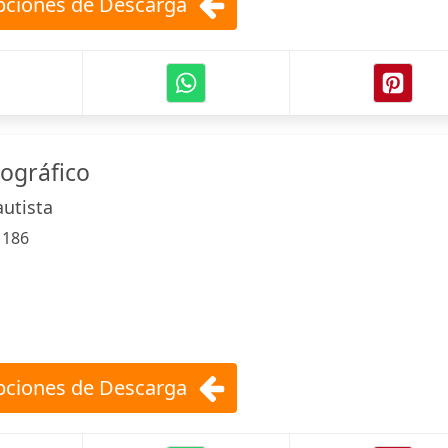
ciones de Descarga
iográfico
autista
:
186
ciones de Descarga