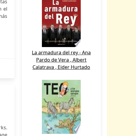
tas
n el
más
La armadura del rey - Ana
Pardo de Vera , Albert
Calatrava , Eider Hurtado
ks.
uage