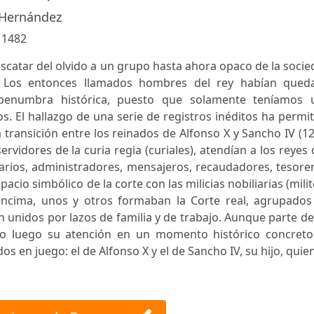
. Hernández
:
1482
escatar del olvido a un grupo hasta ahora opaco de la soci
r. Los entonces llamados hombres del rey habían qued
 penumbra histórica, puesto que solamente teníamos 
s. El hallazgo de una serie de registros inéditos ha permi
 transición entre los reinados de Alfonso X y Sancho IV (1
ervidores de la curia regia (curiales), atendían a los reyes
arios, administradores, mensajeros, recaudadores, tesore
cio simbólico de la corte con las milicias nobiliarias (milit
 encima, unos y otros formaban la Corte real, agrupados
 unidos por lazos de familia y de trabajo. Aunque parte d
jado luego su atención en un momento histórico concreto,
os en juego: el de Alfonso X y el de Sancho IV, su hijo, quie